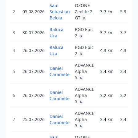
Saul
OZONE
2
05.08.2026
Sebastian
Zeolite 2
3.7
km
5.9
2
Beloia
GT
D
Raluca
BGD Epic
3
30.07.2026
3.7
km
3.7
1
Uca
2
B
Raluca
BGD Epic
4
26.07.2026
4.3
km
4.3
2
Uca
2
B
ADVANCE
Daniel
5
26.07.2026
Alpha
3.4
km
3.4
1
Caramete
5
A
ADVANCE
Daniel
6
26.07.2026
Alpha
3.2
km
3.2
Caramete
5
A
ADVANCE
Daniel
7
25.07.2026
Alpha
3.4
km
3.4
Caramete
5
A
Saul
OZONE