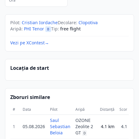
Ora
Pilot
:
Cristian Iordache
Decolare
:
Clopotiva
Aripă
:
PHI Tenor
Tip
:
free flight
B
Vezi pe XContest
→
Locația de start
Zboruri similare
#
Data
Pilot
Aripă
Distanță
Scor
Dur
Saul
OZONE
1
05.08.2026
Sebastian
Zeolite 2
4.1
km
4.1
2
Beloia
GT
D