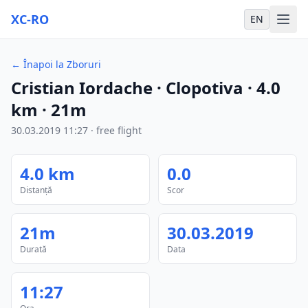
XC-RO
EN
←
Înapoi la Zboruri
Cristian Iordache
· Clopotiva
·
4.0
km
·
21m
30.03.2019
11:27
·
free flight
4.0
km
0.0
Distanță
Scor
21m
30.03.2019
Durată
Data
11:27