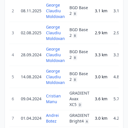
George
BGD Base
2
08.11.2025
Claudiu
3.1
km
3.1
2
B
Moldovan
George
BGD Base
3
02.08.2025
Claudiu
2.9
km
2.9
2
B
Moldovan
George
BGD Base
4
28.09.2024
Claudiu
3.3
km
3.3
2
B
Moldovan
George
BGD Base
5
14.08.2024
Claudiu
3.0
km
4.8
2
B
Moldovan
GRADIENT
Cristian
6
09.04.2024
Avax
3.6
km
5.7
Manu
XC5
D
Andrei
GRADIENT
7
01.04.2024
3.0
km
4.2
Botez
Bright4
A