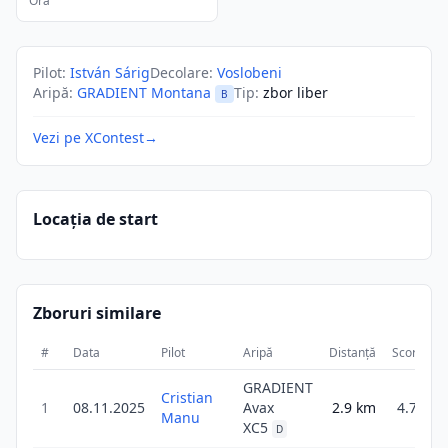
Ora
Pilot
:
István Sárig
Decolare
:
Voslobeni
Aripă
:
GRADIENT Montana
Tip
:
zbor liber
B
Vezi pe XContest
→
Locația de start
Zboruri similare
#
Data
Pilot
Aripă
Distanță
Scor
Du
GRADIENT
Cristian
1
08.11.2025
Avax
2.9
km
4.7
Manu
XC5
D