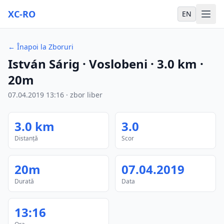
XC-RO
EN
←
Înapoi la Zboruri
István Sárig
· Voslobeni
·
3.0
km
·
20m
07.04.2019
13:16
·
zbor liber
3.0
km
3.0
Distanță
Scor
20m
07.04.2019
Durată
Data
13:16