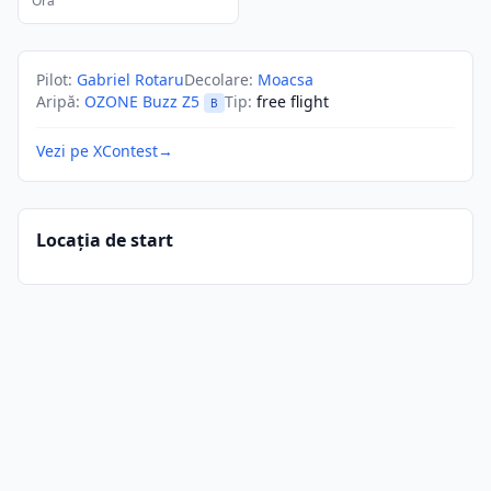
Ora
Pilot
:
Gabriel Rotaru
Decolare
:
Moacsa
Aripă
:
OZONE Buzz Z5
Tip
:
free flight
B
Vezi pe XContest
→
Locația de start