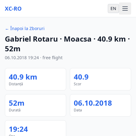
XC-RO
EN
←
Înapoi la Zboruri
Gabriel Rotaru
· Moacsa
·
40.9
km
·
52m
06.10.2018
19:24
·
free flight
40.9
km
40.9
Distanță
Scor
52m
06.10.2018
Durată
Data
19:24