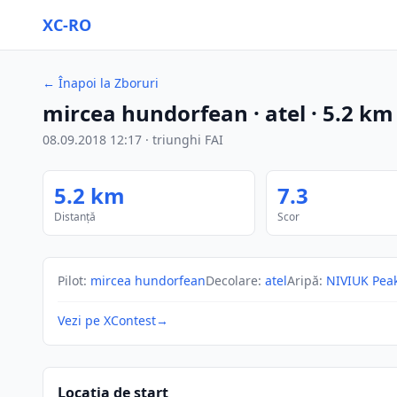
XC-RO
←
Înapoi la Zboruri
mircea hundorfean
· atel
·
5.2
km
08.09.2018
12:17
·
triunghi FAI
5.2
km
7.3
Distanță
Scor
Pilot
:
mircea hundorfean
Decolare
:
atel
Aripă
:
NIVIUK Pea
Vezi pe XContest
→
Locația de start