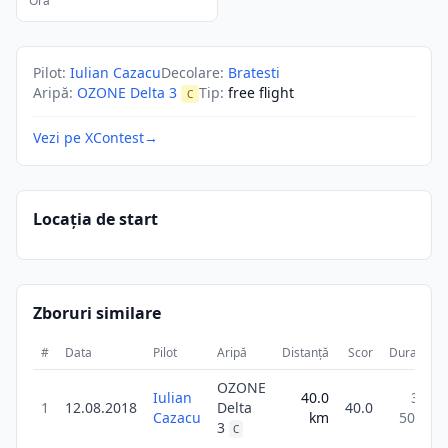
Ora
Pilot
:
Iulian Cazacu
Decolare
:
Bratesti
Aripă
:
OZONE Delta 3
Tip
:
free flight
C
Vezi pe XContest
→
Locația de start
Zboruri similare
#
Data
Pilot
Aripă
Distanță
Scor
Durată
OZONE
Iulian
40.0
3h
1
12.08.2018
Delta
40.0
Cazacu
km
50m
3
C