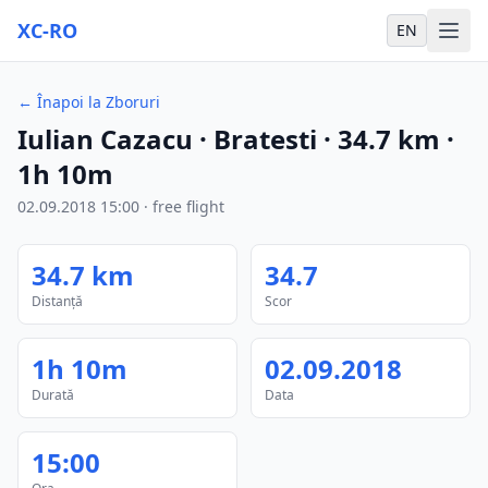
XC-RO
EN
←
Înapoi la Zboruri
Iulian Cazacu
· Bratesti
·
34.7
km
·
1h 10m
02.09.2018
15:00
·
free flight
34.7
km
34.7
Distanță
Scor
1h 10m
02.09.2018
Durată
Data
15:00