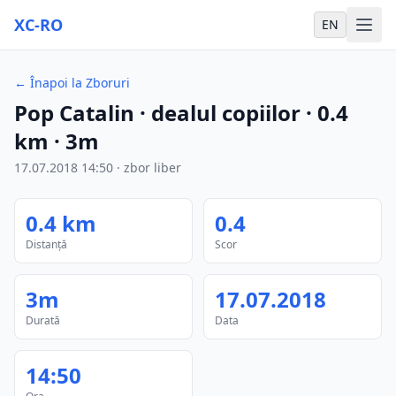
XC-RO
EN
←
Înapoi la Zboruri
Pop Catalin
· dealul copiilor
·
0.4
km
·
3m
17.07.2018
14:50
·
zbor liber
0.4
km
0.4
Distanță
Scor
3m
17.07.2018
Durată
Data
14:50