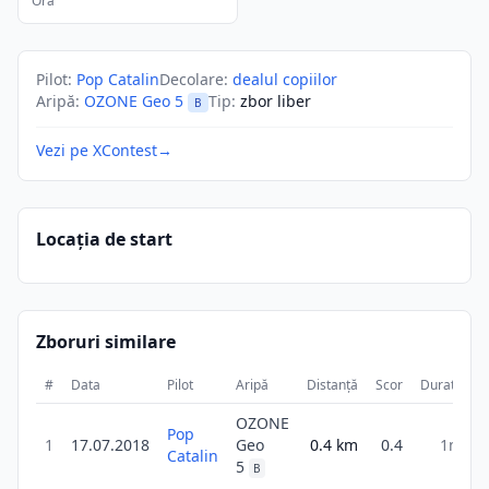
Ora
Pilot
:
Pop Catalin
Decolare
:
dealul copiilor
Aripă
:
OZONE Geo 5
Tip
:
zbor liber
B
Vezi pe XContest
→
Locația de start
Zboruri similare
#
Data
Pilot
Aripă
Distanță
Scor
Durată
OZONE
Pop
1
17.07.2018
Geo
0.4
km
0.4
1m
Catalin
5
B