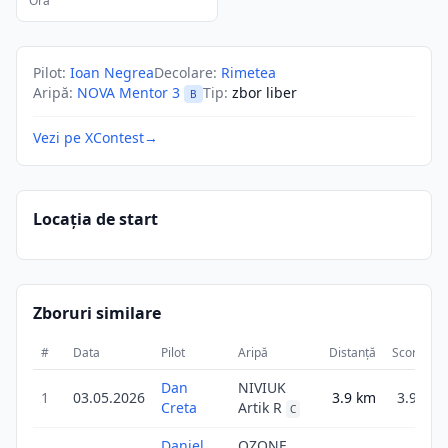
Ora
Pilot
:
Ioan Negrea
Decolare
:
Rimetea
Aripă
:
NOVA Mentor 3
Tip
:
zbor liber
B
Vezi pe XContest
→
Locația de start
Zboruri similare
#
Data
Pilot
Aripă
Distanță
Scor
Du
Dan
NIVIUK
1
03.05.2026
3.9
km
3.9
Creta
Artik R
C
Daniel
OZONE