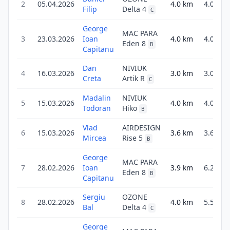
2
05.04.2026
4.0
km
4.0
Filip
Delta 4
C
George
MAC PARA
3
23.03.2026
Ioan
4.0
km
4.0
Eden 8
B
Capitanu
Dan
NIVIUK
4
16.03.2026
3.0
km
3.0
Creta
Artik R
C
Madalin
NIVIUK
5
15.03.2026
4.0
km
4.0
Todoran
Hiko
B
Vlad
AIRDESIGN
6
15.03.2026
3.6
km
3.6
Mircea
Rise 5
B
George
MAC PARA
7
28.02.2026
Ioan
3.9
km
6.2
Eden 8
B
Capitanu
Sergiu
OZONE
8
28.02.2026
4.0
km
5.5
Bal
Delta 4
C
George