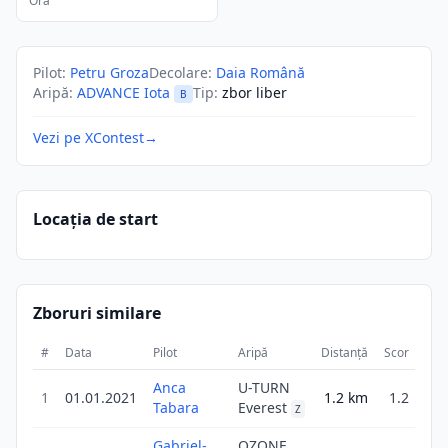
Ora
Pilot
:
Petru Groza
Decolare
:
Daia Română
Aripă
:
ADVANCE Iota
Tip
:
zbor liber
B
Vezi pe XContest
→
Locația de start
Zboruri similare
#
Data
Pilot
Aripă
Distanță
Scor
Dur
Anca
U-TURN
1
01.01.2021
1.2
km
1.2
1
Tabara
Everest
Z
Gabriel-
OZONE