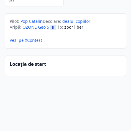
Ora
Pilot
:
Pop Catalin
Decolare
:
dealul copiilor
Aripă
:
OZONE Geo 5
Tip
:
zbor liber
B
Vezi pe XContest
→
Locația de start