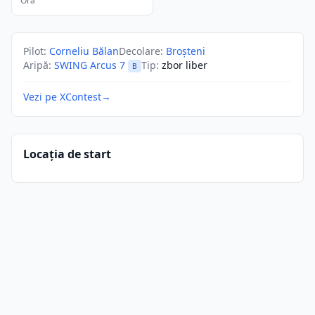
Ora
Pilot
:
Corneliu Bălan
Decolare
:
Broșteni
Aripă
:
SWING Arcus 7
Tip
:
zbor liber
B
Vezi pe XContest
→
Locația de start