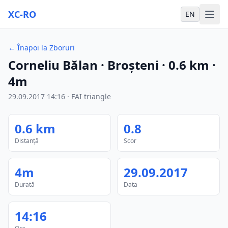
XC-RO
EN
←
Înapoi la Zboruri
Corneliu Bălan
· Broșteni
·
0.6
km
·
4m
29.09.2017
14:16
·
FAI triangle
0.6
km
0.8
Distanță
Scor
4m
29.09.2017
Durată
Data
14:16