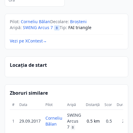
Ora
Pilot
:
Corneliu Bălan
Decolare
:
Broșteni
Aripă
:
SWING Arcus 7
Tip
:
FAI triangle
B
Vezi pe XContest
→
Locația de start
Zboruri similare
#
Data
Pilot
Aripă
Distanță
Scor
Durată
SWING
Corneliu
1
29.09.2017
Arcus
0.5
km
0.5
2m
Bălan
7
B