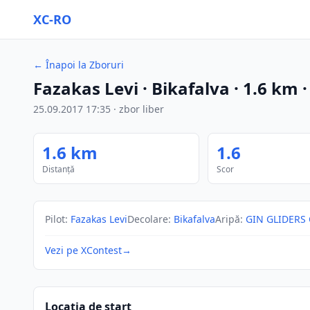
XC-RO
←
Înapoi la Zboruri
Fazakas Levi
· Bikafalva
·
1.6
km
25.09.2017
17:35
·
zbor liber
1.6
km
1.6
Distanță
Scor
Pilot
:
Fazakas Levi
Decolare
:
Bikafalva
Aripă
:
GIN GLIDERS 
Vezi pe XContest
→
Locația de start