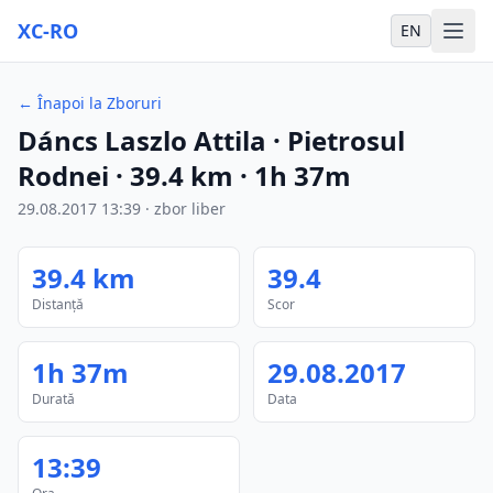
XC-RO
EN
←
Înapoi la Zboruri
Dáncs Laszlo Attila
· Pietrosul
Rodnei
·
39.4
km
·
1h 37m
29.08.2017
13:39
·
zbor liber
39.4
km
39.4
Distanță
Scor
1h 37m
29.08.2017
Durată
Data
13:39