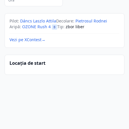
Ora
Pilot
:
Dáncs Laszlo Attila
Decolare
:
Pietrosul Rodnei
Aripă
:
OZONE Rush 4
Tip
:
zbor liber
B
Vezi pe XContest
→
Locația de start