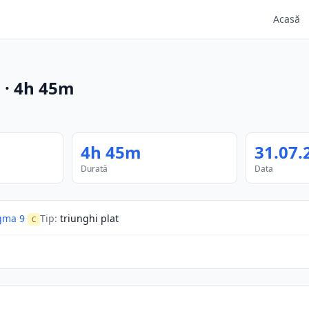
Acasă
m
·
4h 45m
4h 45m
31.07.
Durată
Data
gma 9
Tip
:
triunghi plat
C