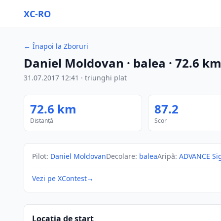
XC-RO
←
Înapoi la Zboruri
Daniel Moldovan
· balea
·
72.6
k
31.07.2017
12:41
·
triunghi plat
72.6
km
87.2
Distanță
Scor
Pilot
:
Daniel Moldovan
Decolare
:
balea
Aripă
:
ADVANCE Si
Vezi pe XContest
→
Locația de start