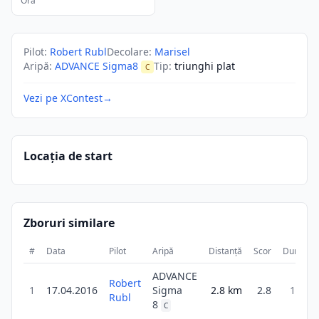
Ora
Pilot
:
Robert Rubl
Decolare
:
Marisel
Aripă
:
ADVANCE Sigma8
Tip
:
triunghi plat
C
Vezi pe XContest
→
Locația de start
Zboruri similare
#
Data
Pilot
Aripă
Distanță
Scor
Durată
ADVANCE
Robert
1
17.04.2016
Sigma
2.8
km
2.8
15m
Rubl
8
C