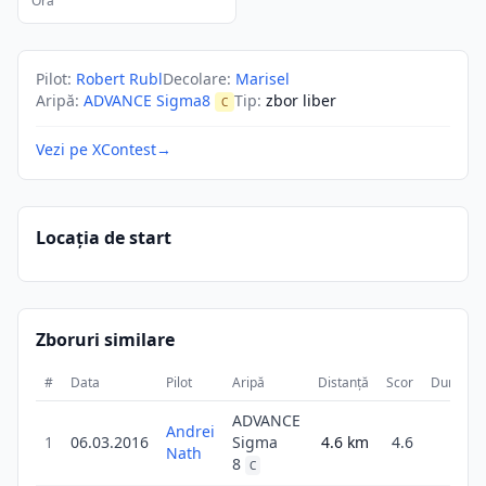
Ora
Pilot
:
Robert Rubl
Decolare
:
Marisel
Aripă
:
ADVANCE Sigma8
Tip
:
zbor liber
C
Vezi pe XContest
→
Locația de start
Zboruri similare
#
Data
Pilot
Aripă
Distanță
Scor
Durată
ADVANCE
Andrei
1h
1
06.03.2016
Sigma
4.6
km
4.6
Nath
1m
8
C