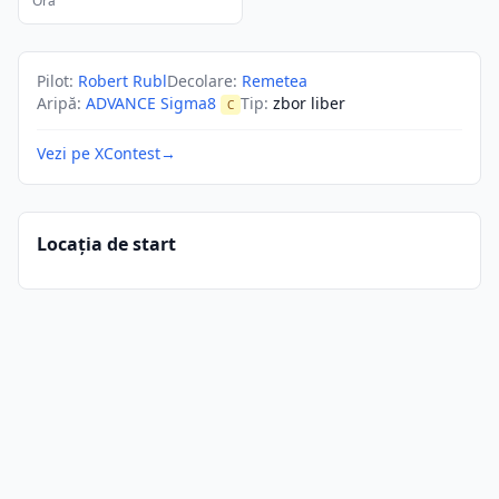
Ora
Pilot
:
Robert Rubl
Decolare
:
Remetea
Aripă
:
ADVANCE Sigma8
Tip
:
zbor liber
C
Vezi pe XContest
→
Locația de start