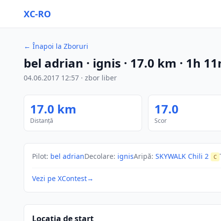
XC-RO
←
Înapoi la Zboruri
bel adrian
· ignis
·
17.0
km
·
1h 1
04.06.2017
12:57
·
zbor liber
17.0
km
17.0
Distanță
Scor
Pilot
:
bel adrian
Decolare
:
ignis
Aripă
:
SKYWALK Chili 2
C
Vezi pe XContest
→
Locația de start