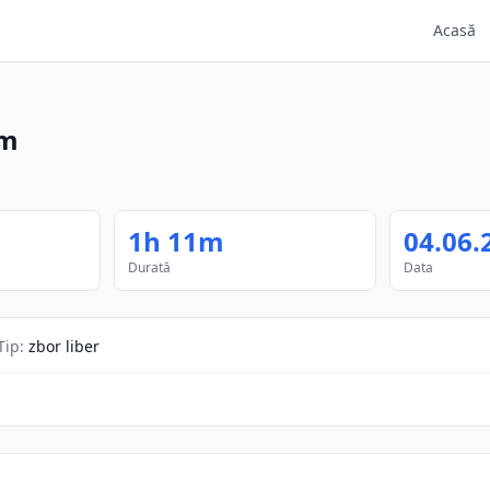
Acasă
1m
1h 11m
04.06.
Durată
Data
Tip
:
zbor liber