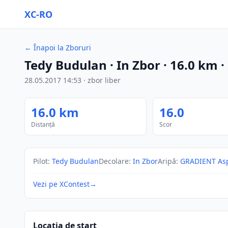
XC-RO
←
Înapoi la Zboruri
Tedy Budulan
· In Zbor
·
16.0
km
·
28.05.2017
14:53
·
zbor liber
16.0
km
16.0
Distanță
Scor
Pilot
:
Tedy Budulan
Decolare
:
In Zbor
Aripă
:
GRADIENT As
Vezi pe XContest
→
Locația de start