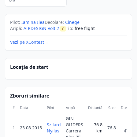
Ora
Pilot
:
Iamina Ilea
Decolare
:
Cinege
Aripă
:
AIRDESIGN Volt 2
Tip
:
free flight
C
Vezi pe XContest
→
Locația de start
Zboruri similare
#
Data
Pilot
Aripă
Distanță
Scor
Durată
GIN
Szilard
GLIDERS
76.8
3h
1
23.08.2015
76.8
Nyilas
Carrera
km
47m
plus