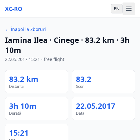
XC-RO
EN
←
Înapoi la Zboruri
Iamina Ilea
· Cinege
·
83.2
km
·
3h
10m
22.05.2017
15:21
·
free flight
83.2
km
83.2
Distanță
Scor
3h 10m
22.05.2017
Durată
Data
15:21