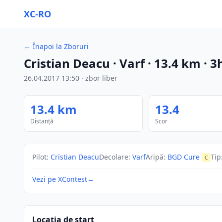
XC-RO
←
Înapoi la Zboruri
Cristian Deacu
· Varf
·
13.4
km
·
3
26.04.2017
13:50
·
zbor liber
13.4
km
13.4
Distanță
Scor
Pilot
:
Cristian Deacu
Decolare
:
Varf
Aripă
:
BGD Cure
Tip
C
Vezi pe XContest
→
Locația de start