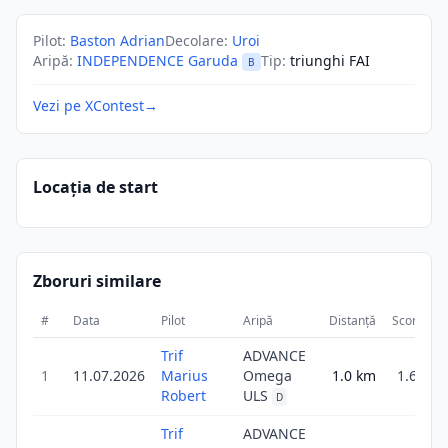
Pilot
:
Baston Adrian
Decolare
:
Uroi
Aripă
:
INDEPENDENCE Garuda
Tip
:
triunghi FAI
B
Vezi pe XContest
→
Locația de start
Zboruri similare
#
Data
Pilot
Aripă
Distanță
Scor
Du
Trif
ADVANCE
1
11.07.2026
Marius
Omega
1.0
km
1.6
Robert
ULS
D
Trif
ADVANCE