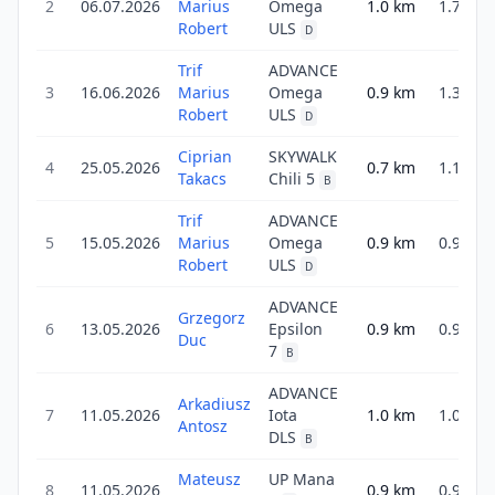
2
06.07.2026
Marius
Omega
1.0
km
1.7
Robert
ULS
D
Trif
ADVANCE
3
16.06.2026
Marius
Omega
0.9
km
1.3
Robert
ULS
D
Ciprian
SKYWALK
4
25.05.2026
0.7
km
1.1
Takacs
Chili 5
B
Trif
ADVANCE
5
15.05.2026
Marius
Omega
0.9
km
0.9
Robert
ULS
D
ADVANCE
Grzegorz
6
13.05.2026
Epsilon
0.9
km
0.9
Duc
7
B
ADVANCE
Arkadiusz
7
11.05.2026
Iota
1.0
km
1.0
Antosz
DLS
B
Mateusz
UP Mana
8
11.05.2026
0.9
km
0.9